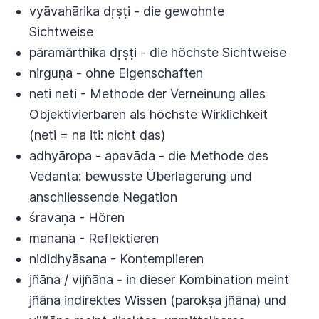
vyāvahārika dṛṣṭi - die gewohnte
Sichtweise
pāramārthika dṛṣṭi - die höchste Sichtweise
nirguṇa - ohne Eigenschaften
neti neti - Methode der Verneinung alles
Objektivierbaren als höchste Wirklichkeit
(neti = na iti: nicht das)
adhyāropa - apavāda - die Methode des
Vedanta: bewusste Überlagerung und
anschliessende Negation
śravaṇa - Hören
manana - Reflektieren
nididhyāsana - Kontemplieren
jñāna / vijñāna - in dieser Kombination meint
jñāna indirektes Wissen (parokṣa jñāna) und