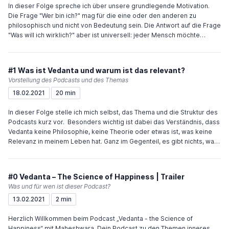
In dieser Folge spreche ich über unsere grundlegende Motivation.
Die Frage "Wer bin ich?" mag für die eine oder den anderen zu
philosophisch und nicht von Bedeutung sein. Die Antwort auf die Frage
"Was will ich wirklich?" aber ist universell: jeder Mensch möchte
glücklich und zufrieden sein. Aber was ist Glück und wo kann ich
finden? Viel Freude und Inspiration wünscht Dir Maheshwara
#1 Was ist Vedanta und warum ist das relevant?
Vorstellung des Podcasts und des Themas
18.02.2021
20 min
In dieser Folge stelle ich mich selbst, das Thema und die Struktur des
Podcasts kurz vor. Besonders wichtig ist dabei das Verständnis, dass
Vedanta keine Philosophie, keine Theorie oder etwas ist, was keine
Relevanz in meinem Leben hat. Ganz im Gegenteil, es gibt nichts, was
wichtiger wäre, als diese Erforschung… Viel Freude und Inspiration
wünscht Dir Maheshwara
#0 Vedanta – The Science of Happiness | Trailer
Was und für wen ist dieser Podcast?
13.02.2021
2 min
Herzlich Willkommen beim Podcast „Vedanta - the Science of
Happiness“ mit Maheshwara. Dein Podcast zu den Themen inneres