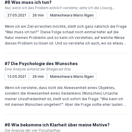
#8 Was muss ich tun?
Nur, wenn ich das Problem wirklich verstehe, sehe ich die Lösung...
27.05.2021
26 min
Maheshwara Mario Illgen
Wenn ich ein Ziel erreichen möchte, stellt sich ganz natürlich die Frage
"Was muss ich tun?". Diese Folge schaut noch einmal tiefer auf die
Natur meines Problems und so kann ich verstehen, auf welche Weise
dieses Problem zu lösen ist. Und so verstehe ich auch, wo es etwas
zu tun gibt und wo etwas zu verstehen... Viel Freude und Inspiration
wünscht Dir Maheshwara
#7 Die Psychologie des Wunsches
Eine Analyse anhand der Bhagavad Gita
13.05.2021
26 min
Maheshwara Mario Illgen
Wenn ich verstehe, dass nicht die Abwesenheit eines Objektes,
sondern die Anwesenheit eines Gedankens (Wunsches) Ursache
meiner Unzufriedenheit ist, stellt sich sofort die Frage: "Wie kann ich
mit meinen Wünschen umgehen?". Aber die Frage sollte eher lauten:
"Wann kann ich noch mit meinen Wünschen umgehen?". Diese Folge
zeigt den Prozess des Entstehens eines Wunsches und was danach
folgt anhand der Beschreibungen in der Bhagavad Gita (Kapitel 2,
#6 Wie bekomme ich Klarheit über meine Motive?
Verse 62 und 63): dhyāyato viṣayānpuṃsaḥ - saṅgasteṣūpajāyate
Die Analyse der vier Purusharthas