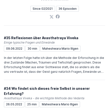
Since 02/2021
36 Episoden
X
Facebook
#35 Reflexionen über Avasthatraya Viveka
Einige typische Fragen und Einwände
09.06.2022
30 min
Maheshwara Mario Illgen
In der letzten Folge hatte ich über die Methode der Erforschung in die
drei Zustände (Wachen, Träumen und Tiefschlaf) gesprochen. Diese
Erforschung findet aus einer Sichtweise statt, die so anders als die
uns vertraute ist, dass der Geist ganz natürlich Fragen, Einwände und
auch Widerstände produziert. In dieser Folge möchte ich auf einige
typische Fragen eingehen. Das Aufwerfen von Fragen und Einwänden
ist eine gute Praxis, die Reflexion (manana) über das Gehörte. Nach
#34 Wo findet sich dieses freie Selbst in unserer
dieser oder eventuell noch der nächsten Folge geht der Podcast in
Erfahrung?
eine Sommerpause bis September. Bitte abonniere den Podcast in
Avasthatraya Viveka - die wichtigste Methode des Vedanta
Deinem bevorzugten Player, damit Du benachrichtigt wirst, wenn neue
Folgen erscheinen. Viel Freude und Inspiration wünscht Dir
26.05.2022
25 min
Maheshwara Mario Illgen
Maheshwara Wenn Du den Podcast unterstützen möchtest, würde