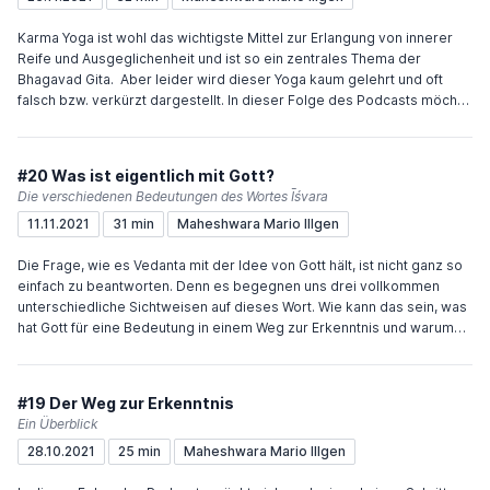
Karma Yoga ist wohl das wichtigste Mittel zur Erlangung von innerer
Reife und Ausgeglichenheit und ist so ein zentrales Thema der
Bhagavad Gita. Aber leider wird dieser Yoga kaum gelehrt und oft
falsch bzw. verkürzt dargestellt. In dieser Folge des Podcasts möchte
ich die Aspekte und Hintergründe dieser Praxis etwas näher
beleuchten. Viel Freude und Inspiration wünscht Dir Maheshwara
Wenn Du den Podcast unterstützen möchtest, würde mich das sehr
#20 Was ist eigentlich mit Gott?
freuen. Sehr einfach geht das über "Buy me a coffee" oder meinen
Die verschiedenen Bedeutungen des Wortes Īśvara
Paypal.me-Account.
11.11.2021
31 min
Maheshwara Mario Illgen
Die Frage, wie es Vedanta mit der Idee von Gott hält, ist nicht ganz so
einfach zu beantworten. Denn es begegnen uns drei vollkommen
unterschiedliche Sichtweisen auf dieses Wort. Wie kann das sein, was
hat Gott für eine Bedeutung in einem Weg zur Erkenntnis und warum
wir auf das uns so vertraute Wort besser verzichten und den Sanskrit-
Begriff Īśvara verstehen sollten? Diese Fragen versuche ich in dieser
Folge des Podcasts zu beantworten. Viel Freude und Inspiration
#19 Der Weg zur Erkenntnis
wünscht Dir Maheshwara Wenn Du den Podcast unterstützen
Ein Überblick
möchtest, würde mich das sehr freuen. Sehr einfach geht das über
28.10.2021
25 min
Maheshwara Mario Illgen
"Buy me a coffee" oder meinen Paypal.me-Account.