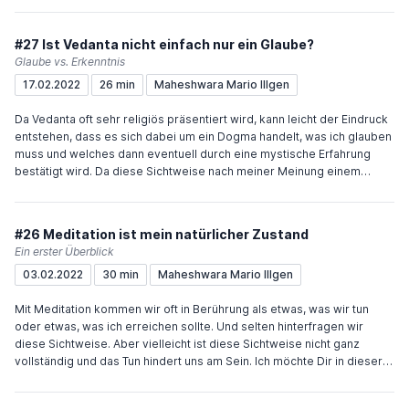
einen Schritt weiter gehen und den Begriff "Selbstliebe" einfach mal
wörtlich nehmen. Viel Freude und Inspiration wünscht Dir Maheshwara
#27 Ist Vedanta nicht einfach nur ein Glaube?
Wenn Du den Podcast unterstützen möchtest, würde mich das sehr
Glaube vs. Erkenntnis
freuen. Sehr einfach geht das über "Buy me a coffee" oder meinen
17.02.2022
26 min
Maheshwara Mario Illgen
Paypal.me-Account.
Da Vedanta oft sehr religiös präsentiert wird, kann leicht der Eindruck
entstehen, dass es sich dabei um ein Dogma handelt, was ich glauben
muss und welches dann eventuell durch eine mystische Erfahrung
bestätigt wird. Da diese Sichtweise nach meiner Meinung einem
ernsthaften Erforschen im Wege steht, möchte ich in dieser Folge erst
einen Überblick über verschiedene Schulen des Vedanta geben und
dann aufzeigen, dass die Aussagen der Upanishaden auf etwas
#26 Meditation ist mein natürlicher Zustand
deuten, was als universeller Fakt für jeden zur Verfügung steht. Viel
Ein erster Überblick
Freude und Inspiration wünscht Dir Maheshwara Wenn Du den
03.02.2022
30 min
Maheshwara Mario Illgen
Podcast unterstützen möchtest, würde mich das sehr freuen. Sehr
einfach geht das über "Buy me a coffee" oder meinen Paypal.me-
Mit Meditation kommen wir oft in Berührung als etwas, was wir tun
Account.
oder etwas, was ich erreichen sollte. Und selten hinterfragen wir
diese Sichtweise. Aber vielleicht ist diese Sichtweise nicht ganz
vollständig und das Tun hindert uns am Sein. Ich möchte Dir in dieser
Folge des Podcasts ans Herz legen, dass der Schlüssel zur
Meditation im Loslassen liegt. Viel Freude und Inspiration wünscht Dir