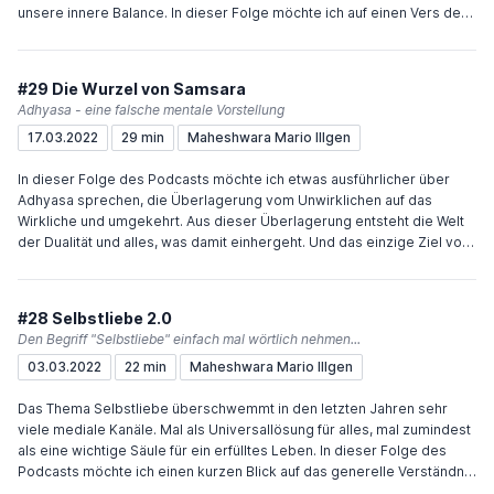
unsere innere Balance. In dieser Folge möchte ich auf einen Vers des
Yoga Sutras eingehen, in dem Patanjali zeigt, welche Haltungen in
unseren Begegnungen zu dieser Ruhe des Geistes führen. Viel
Freude und Inspiration wünscht Dir Maheshwara Wenn Du den
#29 Die Wurzel von Samsara
Podcast unterstützen möchtest, würde mich das sehr freuen. Sehr
Adhyasa - eine falsche mentale Vorstellung
einfach geht das über "Buy me a coffee" oder meinen Paypal.me-
17.03.2022
29 min
Maheshwara Mario Illgen
Account.
In dieser Folge des Podcasts möchte ich etwas ausführlicher über
Adhyasa sprechen, die Überlagerung vom Unwirklichen auf das
Wirkliche und umgekehrt. Aus dieser Überlagerung entsteht die Welt
der Dualität und alles, was damit einhergeht. Und das einzige Ziel von
Vedanta ist es, dieses fehlerhafte Verständnis zu korrigieren.
Vielleicht ist diese Folge keine, die Du nebenher hören kannst.
Vielleicht musst Du sie auch mehrfach hören. Aber das Verstehen
#28 Selbstliebe 2.0
dieses Prinzips ist die Basis für eine ernsthafte Erforschung in die
Den Begriff "Selbstliebe" einfach mal wörtlich nehmen...
Wirklichkeit. Also los... Viel Freude und Inspiration wünscht Dir
03.03.2022
22 min
Maheshwara Mario Illgen
Maheshwara Wenn Du den Podcast unterstützen möchtest, würde
mich das sehr freuen. Sehr einfach geht das über "Buy me a coffee"
Das Thema Selbstliebe überschwemmt in den letzten Jahren sehr
oder meinen Paypal.me-Account.
viele mediale Kanäle. Mal als Universallösung für alles, mal zumindest
als eine wichtige Säule für ein erfülltes Leben. In dieser Folge des
Podcasts möchte ich einen kurzen Blick auf das generelle Verständnis
dieses Konzeptes werfen und dann aus dem Blickwinkel des Vedanta