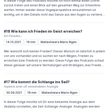
In dieser Folge des Podcasts möchte ich noch einmal einen Schritt
zurück treten und einen Blick auf den gesamten Weg zur Erkenntnis
werfen. Immer wieder diese Vogelperspektive einzunehmen ist
wichtig, um in den Details nicht das Ganze aus den Augen zu verlieren.
Und um einzuordnen, was das Verhältnis von Yoga und Vedanta ist,
denn Yoga wird das Thema der kommenden Folgen. Viel Freude und
Inspiration wünscht Dir Maheshwara Wenn Du den Podcast
#18 Wie kann ich Frieden im Geist erreichen?
unterstützen möchtest, würde mich das sehr freuen. Sehr einfach geht
Ein Paradox...
das über "Buy me a coffee" oder meinen Paypal.me-Account.
14.10.2021
19 min
Maheshwara Mario Illgen
Wer wünscht sich keinen Frieden? Dieser Wunsch ist natürlich in jedem
von uns vorhanden und so suchen wir nach Wegen, Frieden zu
erreichen bzw. friedvoll zu werden. Diese Folge des Podcasts schaut
etwas genauer auf unsere Vermutungen und Strategien, was Frieden
betrifft. Und präsentiert am eine Sicht, die paradox scheint und
vielleicht unglaublich klingt. Aber sprach nicht schon ein berühmtes
Buch von einem Frieden jenseits der Vernunft? Viel Freude und
#17 Wie kommt die Schlange ins Seil?
Inspiration wünscht Dir Maheshwara Wenn Du den Podcast
Aspekte einer oft verwendeten Analogie
unterstützen möchtest, würde mich das sehr freuen. Sehr einfach geht
30.09.2021
18 min
Maheshwara Mario Illgen
das über "Buy me a coffee" oder meinen Paypal.me-Account.
In dieser Folge möchte ich Dir eine bekannte Analogie aus dem
Vedanta vorstellen, die Seil-Schlange-Analogie. Analogien werden