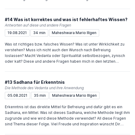
und was existiert nur scheinbar? Viel Freude und Inspiration wünscht
Dir Maheshwara P.S. Wenn Du den Podcast unterstützen möchtest,
würde mich das sehr freuen. Sehr einfach geht das über "Buy me a
#14 Was ist korrektes und was ist fehlerhaftes Wissen?
coffee" oder meinen Paypal.me-Account.
Antworten auf diese und andere Fragen
19.08.2021
34 min
Maheshwara Mario Illgen
Was ist richtiges bzw. falsches Wissen? Was ist unter Wirklichkeit zu
verstehen? Muss ich nicht auch den Wunsch nach Befreiung
loslassen? Macht Vedanta oder Spiritualität selbstbezogen, zynisch
oder kalt? Diese und andere Fragen haben mich in den letzten
Wochen erreicht und ich versuche in dieser Folge, sie zu beantworten.
Viel Freude und Inspiration wünscht Dir Maheshwara
#13 Sadhana für Erkenntnis
Die Methode des Vedanta und ihre Anwendung
05.08.2021
35 min
Maheshwara Mario Illgen
Erkenntnis ist das direkte Mittel für Befreiung und dafür gibt es ein
Sadhana, ein Mittel. Was ist dieses Sadhana, welche Methode liegt ihm
zugrunde und wie wird diese Methode verwendet? All diese Fragen
sind Thema dieser Folge. Viel Freude und Inspiration wünscht Dir
Maheshwara