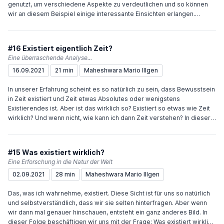
genutzt, um verschiedene Aspekte zu verdeutlichen und so können
wir an diesem Beispiel einige interessante Einsichten erlangen.
Insbesondere, wie Fehler entstehen, was wirklich existiert, was
Überlagerung bedeutet und wie wir Ursache und Wirkung an diesem
Beispiel verstehe können. Und am Ende gehe ich kurz darauf ein,
#16 Existiert eigentlich Zeit?
warum wir auf bestimmte Fragen nicht wirklich eine Antwort finden
Eine überraschende Analyse...
können. Viel Freude und Inspiration wünscht Dir Maheshwara Wenn Du
16.09.2021
21 min
Maheshwara Mario Illgen
den Podcast unterstützen möchtest, würde mich das sehr freuen.
Sehr einfach geht das über "Buy me a coffee" oder meinen
In unserer Erfahrung scheint es so natürlich zu sein, dass Bewusstsein
Paypal.me-Account.
in Zeit existiert und Zeit etwas Absolutes oder wenigstens
Existierendes ist. Aber ist das wirklich so? Existiert so etwas wie Zeit
wirklich? Und wenn nicht, wie kann ich dann Zeit verstehen? In dieser
Folge möchte ich mich etwas mit dem Wesen der Zeit beschäftigen
und versuchen, einige dieser Fragen zu beantworten. Viel Freude und
Inspiration wünscht Dir Maheshwara Wenn Du den Podcast
#15 Was existiert wirklich?
unterstützen möchtest, würde mich das sehr freuen. Sehr einfach geht
Eine Erforschung in die Natur der Welt
das über "Buy me a coffee" oder meinen Paypal.me-Account.
02.09.2021
28 min
Maheshwara Mario Illgen
Das, was ich wahrnehme, existiert. Diese Sicht ist für uns so natürlich
und selbstverständlich, dass wir sie selten hinterfragen. Aber wenn
wir dann mal genauer hinschauen, entsteht ein ganz anderes Bild. In
dieser Folge beschäftigen wir uns mit der Frage: Was existiert wirklich