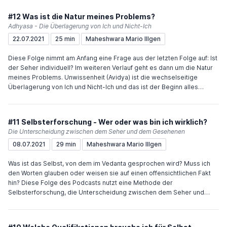
#12 Was ist die Natur meines Problems?
Adhyasa - Die Überlagerung von Ich und Nicht-Ich
22.07.2021
25 min
Maheshwara Mario Illgen
Diese Folge nimmt am Anfang eine Frage aus der letzten Folge auf: Ist
der Seher individuell? Im weiteren Verlauf geht es dann um die Natur
meines Problems. Unwissenheit (Avidya) ist die wechselseitige
Überlagerung von Ich und Nicht-Ich und das ist der Beginn alles
Leidens. Viel Freude und Inspiration wünscht Dir Maheshwara
#11 Selbsterforschung - Wer oder was bin ich wirklich?
Die Unterscheidung zwischen dem Seher und dem Gesehenen
08.07.2021
29 min
Maheshwara Mario Illgen
Was ist das Selbst, von dem im Vedanta gesprochen wird? Muss ich
den Worten glauben oder weisen sie auf einen offensichtlichen Fakt
hin? Diese Folge des Podcasts nutzt eine Methode der
Selbsterforschung, die Unterscheidung zwischen dem Seher und
dem Gesehenen, um sich der eigentlichen Bedeutung des Wortes
"Ich" zu nähern. Viel Freude und Inspiration wünscht Dir Maheshwara