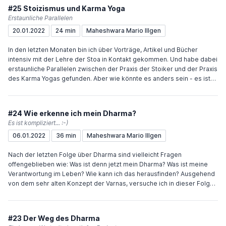
Maheshwara Link zur Meditationskursleiter-Ausbildung:
#25 Stoizismus und Karma Yoga
https://www.yoga-vidya.de/center/speyer/aus-
Erstaunliche Parallelen
weiterbildungen/meditationskursleiter-ausbildung/ Wenn Du den
20.01.2022
24 min
Maheshwara Mario Illgen
Podcast unterstützen möchtest, würde mich das sehr freuen. Sehr
einfach geht das über "Buy me a coffee" oder meinen Paypal.me-
In den letzten Monaten bin ich über Vorträge, Artikel und Bücher
Account.
intensiv mit der Lehre der Stoa in Kontakt gekommen. Und habe dabei
erstaunliche Parallelen zwischen der Praxis der Stoiker und der Praxis
des Karma Yogas gefunden. Aber wie könnte es anders sein - es ist
eine Wirklichkeit, eine Ordnung und so können diese Prinzipien immer
wieder entdeckt werden. Ich fand diese Parallelen so hilfreich, dass
ich Dir in dieser Folge des Podcasts davon erzählen will. Viel Freude
#24 Wie erkenne ich mein Dharma?
und Inspiration wünscht Dir Maheshwara Wenn Du den Podcast
Es ist kompliziert... :-)
unterstützen möchtest, würde mich das sehr freuen. Sehr einfach geht
06.01.2022
36 min
Maheshwara Mario Illgen
das über "Buy me a coffee" oder meinen Paypal.me-Account.
Nach der letzten Folge über Dharma sind vielleicht Fragen
offengeblieben wie: Was ist denn jetzt mein Dharma? Was ist meine
Verantwortung im Leben? Wie kann ich das herausfinden? Ausgehend
von dem sehr alten Konzept der Varnas, versuche ich in dieser Folge
aufzuzeigen, dass meine Verantwortung und meine Persönlichkeit
nicht voneinander zu trennen sind. Und welchen Weg ich gehen kann,
um Klarheit über meine Persönlichkeit, meine relative Natur zu
#23 Der Weg des Dharma
bekommen. Viel Freude und Inspiration wünscht Dir Maheshwara