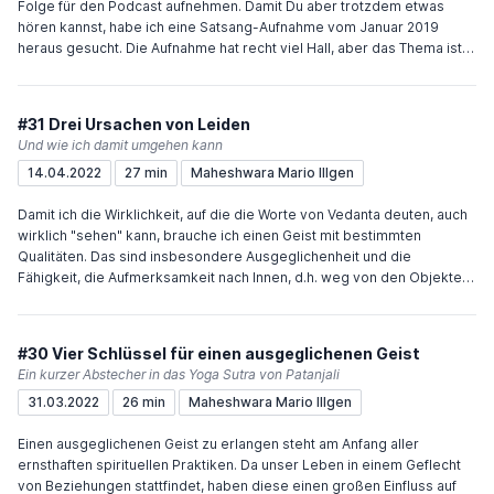
Folge für den Podcast aufnehmen. Damit Du aber trotzdem etwas
hören kannst, habe ich eine Satsang-Aufnahme vom Januar 2019
heraus gesucht. Die Aufnahme hat recht viel Hall, aber das Thema ist
durchaus spannend: welche Wahrheiten weigern wir uns
anzuerkennen? Nur die letzte Aussage würde ich heute nicht mehr
treffen bzw. es besser als relative Freiheit, als emotionale Freiheit
#31 Drei Ursachen von Leiden
bezeichnen. Viel Freude und Inspiration wünscht Dir Maheshwara
Und wie ich damit umgehen kann
Wenn Du den Podcast unterstützen möchtest, würde mich das sehr
14.04.2022
27 min
Maheshwara Mario Illgen
freuen. Sehr einfach geht das über "Buy me a coffee" oder meinen
Paypal.me-Account.
Damit ich die Wirklichkeit, auf die die Worte von Vedanta deuten, auch
wirklich "sehen" kann, brauche ich einen Geist mit bestimmten
Qualitäten. Das sind insbesondere Ausgeglichenheit und die
Fähigkeit, die Aufmerksamkeit nach Innen, d.h. weg von den Objekten
zu richten. Ein wichtiger Aspekt der Praxis ist zu schauen, was diesen
Qualitäten im Wege steht. Und das Vorhandensein von Leid ist eines
dieser Hindernisse. In dieser Folge des Podcasts möchte ich auf drei
#30 Vier Schlüssel für einen ausgeglichenen Geist
Ursachen für Leid eingehen, die in unserer Sichtweise zu finden sind.
Ein kurzer Abstecher in das Yoga Sutra von Patanjali
Und wie ich diese Sichtweisen erkennen und damit umgehen kann.
31.03.2022
26 min
Maheshwara Mario Illgen
Viel Freude und Inspiration wünscht Dir Maheshwara Wenn Du den
Podcast unterstützen möchtest, würde mich das sehr freuen. Sehr
Einen ausgeglichenen Geist zu erlangen steht am Anfang aller
einfach geht das über "Buy me a coffee" oder meinen Paypal.me-
ernsthaften spirituellen Praktiken. Da unser Leben in einem Geflecht
Account.
von Beziehungen stattfindet, haben diese einen großen Einfluss auf