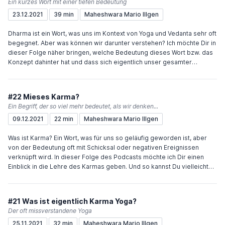
Ein kurzes Wort mit einer tiefen Bedeutung
Wenn Du den Podcast unterstützen möchtest, würde mich das sehr
23.12.2021
39 min
Maheshwara Mario Illgen
freuen. Sehr einfach geht das über "Buy me a coffee" oder meinen
Paypal.me-Account.
Dharma ist ein Wort, was uns im Kontext von Yoga und Vedanta sehr oft
begegnet. Aber was können wir darunter verstehen? Ich möchte Dir in
dieser Folge näher bringen, welche Bedeutung dieses Wort bzw. das
Konzept dahinter hat und dass sich eigentlich unser gesamter
Lebensweg in diesem Konzept wieder findet. Viel Freude und
Inspiration wünscht Dir Maheshwara Links zu den erwähnten
Terminen:Vedanta Wochenende 14. - 16.01.22 in Speyer (auch
#22 Mieses Karma?
Online)2- bzw. 1-jährige YLA in Speyer (auch Online)Wenn Du den
Ein Begriff, der so viel mehr bedeutet, als wir denken...
Podcast unterstützen möchtest, würde mich das sehr freuen. Sehr
09.12.2021
22 min
Maheshwara Mario Illgen
einfach geht das über "Buy me a coffee" oder meinen Paypal.me-
Account.
Was ist Karma? Ein Wort, was für uns so geläufig geworden ist, aber
von der Bedeutung oft mit Schicksal oder negativen Ereignissen
verknüpft wird. In dieser Folge des Podcasts möchte ich Dir einen
Einblick in die Lehre des Karmas geben. Und so kannst Du vielleicht
verstehen, dass das Verständnis der Karmalehre eher zu
Selbstermächtigung als zu Hilflosigkeit führt. Viel Freude und
Inspiration wünscht Dir Maheshwara Wenn Du den Podcast
#21 Was ist eigentlich Karma Yoga?
unterstützen möchtest, würde mich das sehr freuen. Sehr einfach geht
Der oft missverstandene Yoga
das über "Buy me a coffee" oder meinen Paypal.me-Account.
25.11.2021
32 min
Maheshwara Mario Illgen