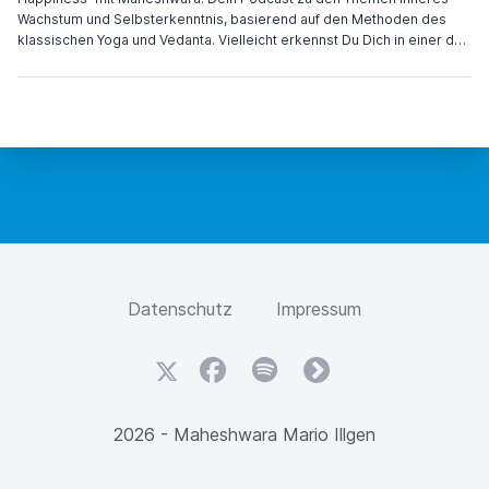
Wachstum und Selbsterkenntnis, basierend auf den Methoden des
klassischen Yoga und Vedanta. Vielleicht erkennst Du Dich in einer der
Eingangsfragen wieder, dann ist dieser Podcast für Dich. Ich freue
mich auf Dich in den weiteren Folgen. Viel Freude und Inspiration
wünscht Dir Maheshwara
Datenschutz
Impressum
X
Facebook
Spotify
fyyd
2026 - Maheshwara Mario Illgen