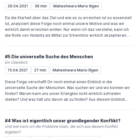
saṅgātsaṃjāyate kāmaḥ - kāmātkrodho.bhijāyate (62) In der Person,
29.04.2021
36 min
Maheshwara Mario Illgen
die bei den Objekten verweilt (nachdenken, darüber „meditieren“)
entsteht Verhaftung an diese. Aus Verhaftung wird Verlangen geboren
Da die Klarheit über das Ziel und wie es zu erreichen ist so essenziell
und aus Verlangen wird Ärger/Zorn geboren. krodhādbhavati
ist, analysiert diese Folge noch einmal unsere Motive und was wir
saṃmohaḥ - saṃmohāt smṛtivibhramaḥ smṛtibhraṃśād buddhināśo -
wirklich damit erreichen wollen. Nur wenn ich das verstehe, kann ich
buddhināśāt praṇaśyati (63) Aus Ärger entsteht Täuschung und aus
die Rolle von Vedanta als Mittel zur Erkenntnis wirklich akzeptieren.
Täuschung kommt der Verlust der Erinnerung. Durch den Verlust der
Viel Freude und Inspiration wünscht Dir Maheshwara
Erinnerung wird der Geist handlungsunfähig. Und wenn der Geist
handlungsunfähig ist, ist die Person zerstört. Viel Freude und
Inspiration wünscht Dir Maheshwara
#5 Die universelle Suche des Menschen
Ein Überblick
15.04.2021
27 min
Maheshwara Mario Illgen
Diese Folge verschafft Dir noch einmal einen Einblick in die
universelle Suche der Menschen. Was suchen wir und wo können wir
finden? Warum kann uns unser Erlangtes nicht wirklich zufrieden
stellen? Und was hält uns davon ab zu finden? Aus diesem Einblick
ergibt sich auch ein guter Überblick über den spirituellen Weg und
den Zweck der verschiedenen Yogas. Viel Freude und Inspiration
wünscht Dir Maheshwara
#4 Was ist eigentlich unser grundlegender Konflikt?
Und wie kann ich die Probleme lösen, die sich aus diesem Konflikt
ergeben?