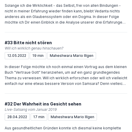
mich das sehr freuen. Sehr einfach geht das über "Buy me a coffee"
Solange ich die Wirklichkeit - das Selbst, frei von allen Bindungen -
oder meinen Paypal.me-Account.
nicht in meiner Erfahrung wieder finden kann, bleibt Vedanta nichts
anderes als ein Glaubenssystem oder ein Dogma. In dieser Folge
möchte ich Dir einen Einblick in die Analyse unserer drei Erfahrungen
bzw. Zustände (Wachen, Träumen und Tiefschlaf) geben und auf
welche Weise Vedanta auf diese Erfahrungen schaut. Diese Analyse
bzw. Unterscheidung wird als Avasthatraya Viveka bezeichnet und ist
#33 Bitte nicht stören
die wichtigste Methode des Advaita Vedanta. Viel Freude und
Will ich wirklich genau hinschauen?
Inspiration wünscht Dir Maheshwara Wenn Du den Podcast
12.05.2022
19 min
Maheshwara Mario Illgen
unterstützen möchtest, würde mich das sehr freuen. Sehr einfach geht
das über "Buy me a coffee" oder meinen Paypal.me-Account.
In dieser Folge möchte ich noch einmal einen Vortrag aus dem kleinen
Buch "Vertraue Gott" heranziehen, um auf ein ganz grundlegendes
Thema zu verweisen. Will ich wirklich erforschen oder will ich vielleicht
einfach nur eine etwas bessere Version von Samsara? Denn vielleicht
ist die Wirklichkeit anders, als ich es mir vorstelle oder wünsche... Viel
Freude und Inspiration wünscht Dir Maheshwara Wenn Du den
Podcast unterstützen möchtest, würde mich das sehr freuen. Sehr
#32 Der Wahrheit ins Gesicht sehen
einfach geht das über "Buy me a coffee" oder meinen Paypal.me-
Live-Satsang vom Januar 2019
Account.
28.04.2022
17 min
Maheshwara Mario Illgen
Aus gesundheitlichen Gründen konnte ich diesmal keine komplette