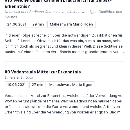
#10 Welche Qualifikationen brauche ich für Selbst-
Erkenntnis?
Überblick über Sadhana Chatushtaya, die 4 notwendigen Qualitäten des
Geistes
24.06.2021
29 min
Maheshwara Mario Illgen
In dieser Folge spreche ich über die notwendigen Qualifikationen für
Selbst-Erkenntnis. Obwohl ich für das was bin, nichts tun muss, sehe
ich mich doch als begrenzt und klein in dieser Welt. Diese Sichtweise
basiert auf einem falschen Verständnis meiner grundlegenden Natur
und muss korrigiert werden. Durch korrektes Verständnis, durch
Selbst-Erkenntnis. Damit diese Erkenntnis in meinem Geist stattfinden
kann, müssen einige grundlegende Eigenschaften vorhanden sein und
#9 Vedanta als Mittel zur Erkenntnis
dafür gibt es etwas zu tun. Viel Freude und Inspiration wünscht Dir
Ein erster Einblick
Maheshwara
10.06.2021
27 min
Maheshwara Mario Illgen
Vedanta ist ein Mittel zur Erkenntnis, welches auf der Verwendung von
Worten beruht (śabda pramāṇa). Welche Bedingungen müssen dabei
erfüllt sein, wie werden die Worte verwendet und welche Arten von
Erkenntnis sind über die Verwendung von Worten erlangbar? Und mit
welcher Art haben wir es hier zu tun? In dieser Folge bekommst Du
einen ersten Einblick in diese Fragen. Viel Freude und Inspiration
wünscht Dir Maheshwara